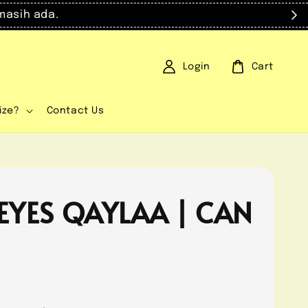
masih ada.
Login
Cart
ize?
Contact Us
EYES QAYLAA | CAN
0