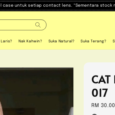
el case untuk setiap contact lens. *Sementara stock 
 Laris?
Nak Kahwin?
Suka Natural?
Suka Terang?
S
CAT 
017
Regular
RM 30.0
price