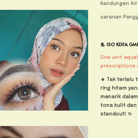
Kandungan Air
saranan Pengg
📃 ISO KDFA G
One unit equal
prescriptions 
🔸 Tak terlalu 
ring hitam yan
menarik dalam
tona kulit dan
standout! ✨