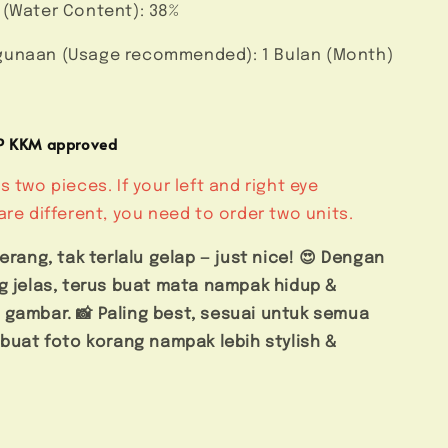
 (Water Content): 38%
unaan (Usage recommended): 1 Bulan (Month)
MP KKM approved
s two pieces. If your left and right eye
are different, you need to order two units.
terang, tak terlalu gelap — just nice! 😍 Dengan
g jelas, terus buat mata nampak hidup &
 gambar. 📸
Paling best, sesuai untuk semua
 buat foto korang nampak lebih stylish &