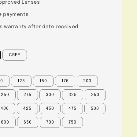
pproved Lenses
e payments
s warranty after date received
GREY
00
125
150
175
200
250
275
300
325
350
400
425
450
475
500
600
650
700
750