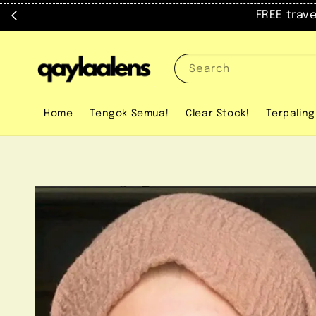
FREE trav
Search
Home
Tengok Semua!
Clear Stock!
Terpaling