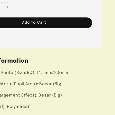
Add to Cart
formation
 Kanta (Size/BC): 14.5mm/8.8mm
ata (Pupil Area): Besar (Big)
argement Effect): Besar (Big)
al): Polymacon