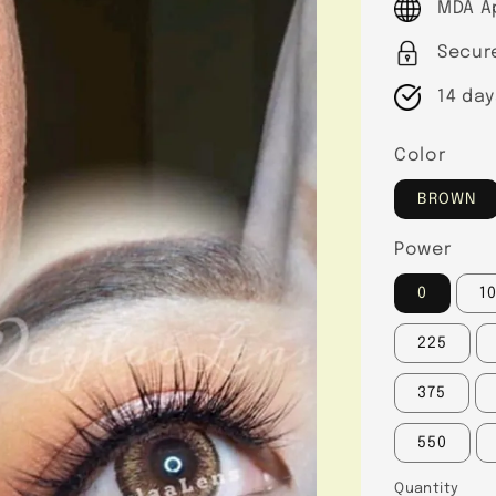
MDA A
Secur
14 day
Color
BROWN
Power
0
1
225
375
550
Quantity