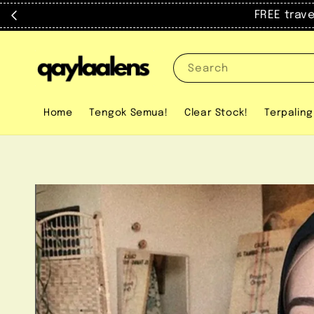
FREE trav
Search
Home
Tengok Semua!
Clear Stock!
Terpaling