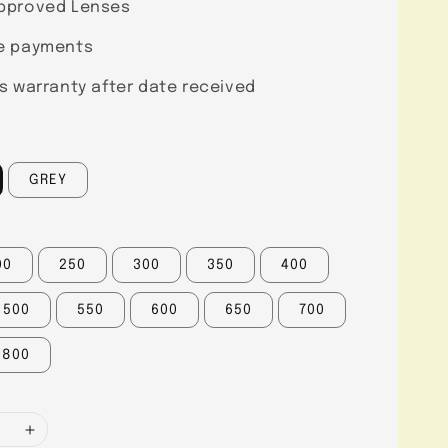
pproved Lenses
e payments
s warranty after date received
GREY
00
250
300
350
400
500
550
600
650
700
800