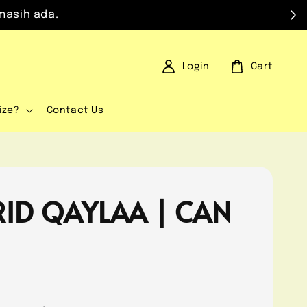
masih ada.
Login
Cart
ize?
Contact Us
ID QAYLAA | CAN
0