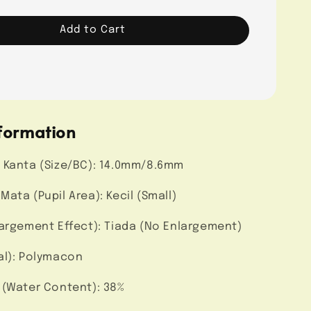
Add to Cart
formation
 Kanta (Size/BC): 14.0mm/8.6mm
ata (Pupil Area): Kecil (Small)
largement Effect): Tiada (No Enlargement)
al): Polymacon
 (Water Content): 38%