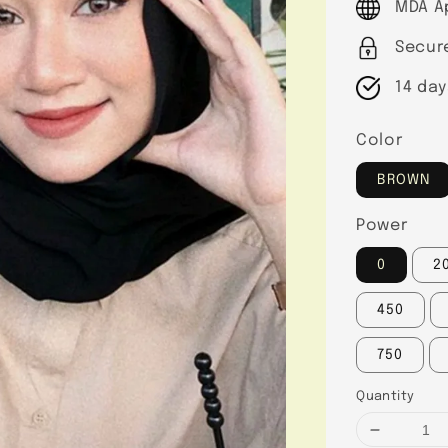
MDA A
Secur
14 day
Color
BROWN
Power
0
2
450
750
Quantity