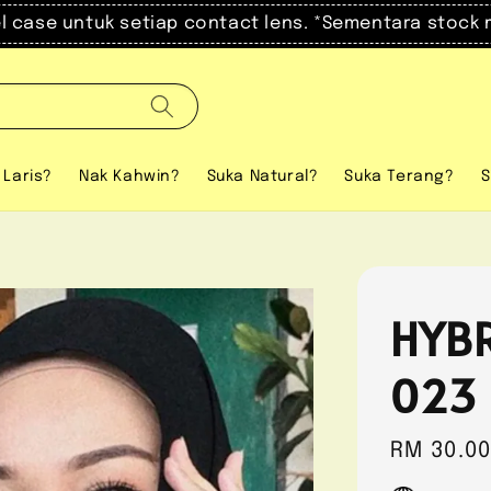
el case untuk setiap contact lens. *Sementara stock 
 Laris?
Nak Kahwin?
Suka Natural?
Suka Terang?
S
HYBR
023
Regular
RM 30.0
price