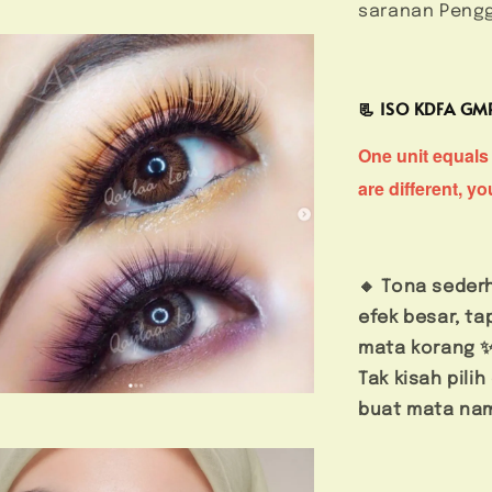
saranan Pengg
📃 ISO KDFA G
One unit equals 
are different, y
🔸 Tona seder
efek besar, ta
mata korang ✨
Tak kisah pili
buat mata na